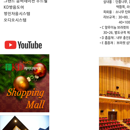
그랜드 콤비네이션 우드월
KD방음도어
방진차음시스템
오디오시스템