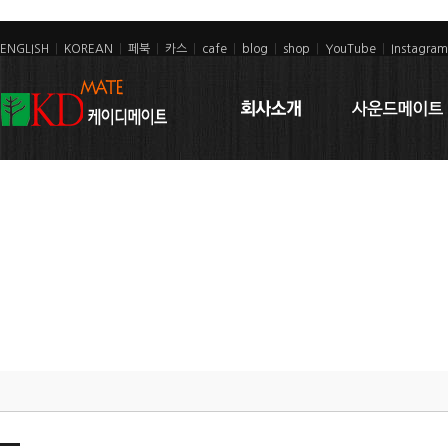
ENGLISH
|
KOREAN
|
페북
|
카스
|
cafe
|
blog
|
shop
|
YouTube
|
Instagram