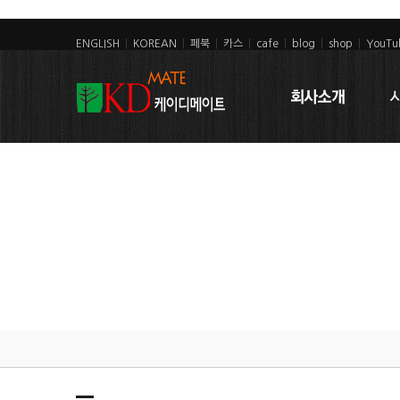
ENGLISH
|
KOREAN
|
페북
|
카스
|
cafe
|
blog
|
shop
|
YouTu