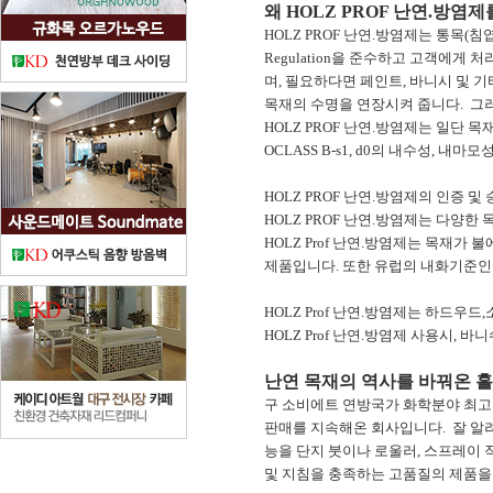
왜 HOLZ PROF 난연.방염
HOLZ PROF 난연.방염제는 통목(침엽
Regulation을 준수하고 고객에게 
며, 필요하다면 페인트, 바니시 및 기
목재의 수명을 연장시켜 줍니다. 그러
HOLZ PROF 난연.방염제는 일단
OCLASS B-s1, d0의 내수성, 내
HOLZ PROF 난연.방염제의 인증 및 승인
HOLZ PROF 난연.방염제는 다양한
HOLZ Prof 난연.방염제는 목재가 불에 
제품입니다. 또한 유럽의 내화기준인 EN135
HOLZ Prof 난연.방염제는 하드우
HOLZ Prof 난연.방염제 사용시
난연 목재의 역사를 바꿔온 
구 소비에트 연방국가 화학분야 최고의
판매를 지속해온 회사입니다. 잘 알
능을 단지 붓이나 로울러, 스프레이 
및 지침을 충족하는 고품질의 제품을