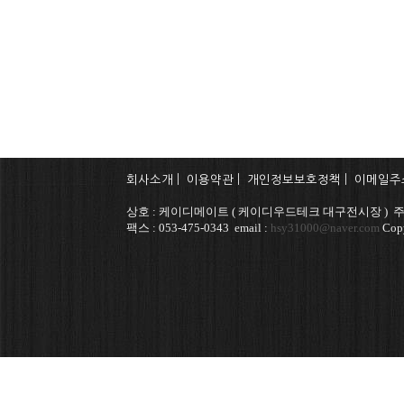
회사소개
|
이용약관
|
개인정보보호정책
|
이메일주
상호 : 케이디메이트 ( 케이디우드테크 대구전시장 ) 주소
팩스 : 053-475-0343 email :
hsy31000@naver.com
Copy