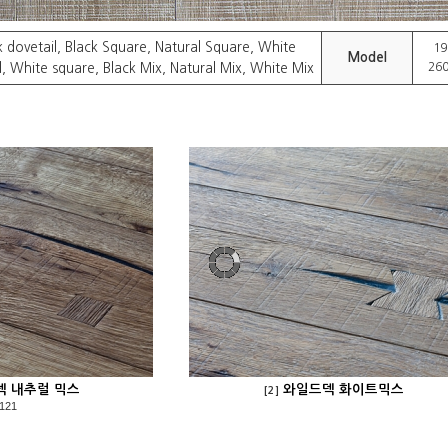
k dovetail, Black Square, Natural Square, White
19
Model
260
l, White square, Black Mix, Natural Mix, White Mix
 내추럴 믹스
와일드덱 화이트믹스
[2]
121