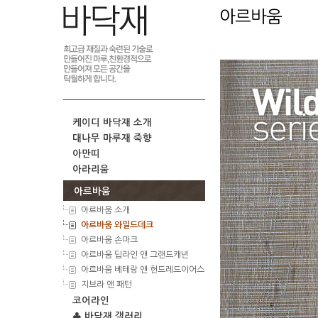
아르바움
케이디 바닥재 소개
대나무 마루재 죽향
아만띠
아라리움
아르바움
아르바움 소개
아르바움 와일드데크
아르바움 손마크
아르바움 딥라인 앤 그랜드캐년
아르바움 베테랑 앤 헌드레드이어스
지브라 앤 패턴
코어라인
♣ 바닥재 갤러리