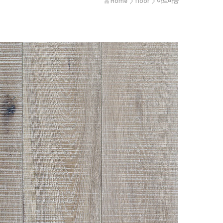
Home
>
floor
>
아르바움