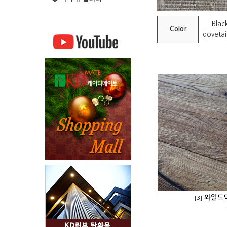
Blac
Color
dovetai
와일드덱
[3]