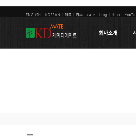
ENGLISH
|
KOREAN
|
페북
|
카스
|
cafe
|
blog
|
shop
|
YouTu