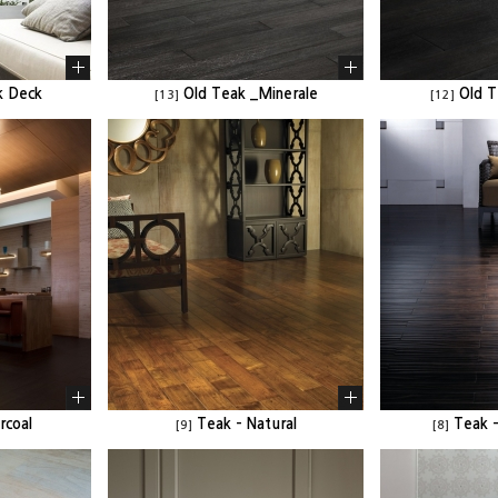
k Deck
Old Teak _Minerale
Old T
[13]
[12]
rcoal
Teak - Natural
Teak 
[9]
[8]