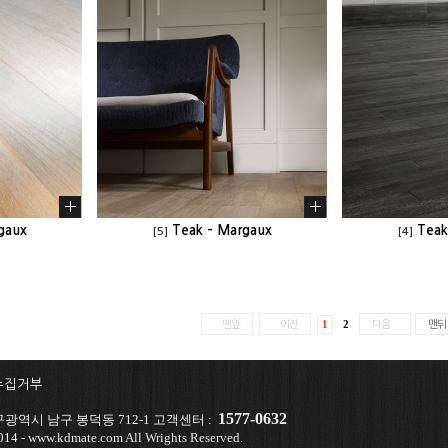
gaux
Teak - Margaux
Teak
[5]
[4]
1
2
맨앞
이전
다음
맨뒤
수집거부
1577-0632
광역시 남구 봉덕동 712-1 고객센터 :
14 - www.kdmate.com All Wrights Reserved.