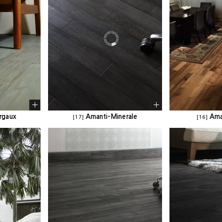
rgaux
Amanti-Minerale
Ama
[17]
[16]