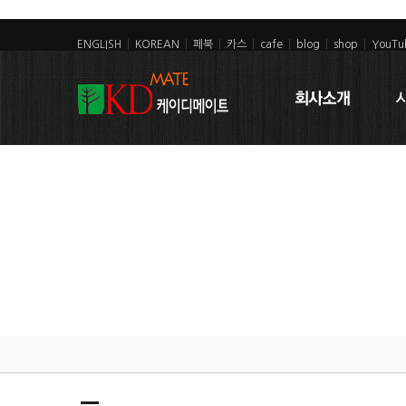
ENGLISH
|
KOREAN
|
페북
|
카스
|
cafe
|
blog
|
shop
|
YouTu