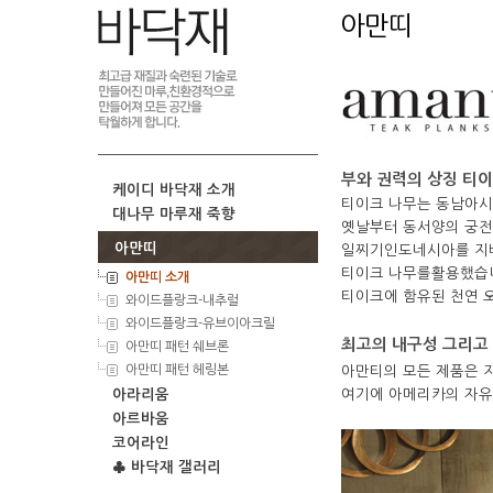
아만띠
부와 권력의 상징 티이
케이디 바닥재 소개
티이크 나무는 동남아시
대나무 마루재 죽향
옛날부터 동서양의 궁전
아만띠
일찌기인도네시아를 지배
티이크 나무를활용했습니
아만띠 소개
티이크에 함유된 천연 오
와이드플랑크-내추럴
와이드플랑크-유브이아크릴
최고의 내구성 그리고 
아만띠 패턴 쉐브론
아만띠 패턴 헤링본
아만티의 모든 제품은 
아라리움
여기에 아메리카의 자유
아르바움
코어라인
♣ 바닥재 갤러리