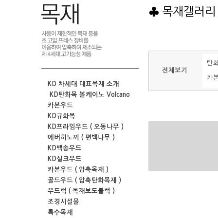
♣ 목재갤러리
탄
전체보기
카
KD 차세대 대표목재 소개
KD탄화목 볼케이노 Volcano
카본우드
KD규화목
KD프라임우드 ( 오동나무 )
에버히노끼 ( 편백나무 )
KD백송우드
KD실크우드
카본우드 ( 압축목재 )
골드우드 ( 압축탄화목재 )
우드럭 ( 목재보도블럭 )
조경시설물
특수목재