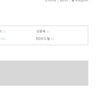
Home
>
wood
>
♣ 목재갤러리
끼
규화목
[1]
[0]
KD우드월
[130]
[0]