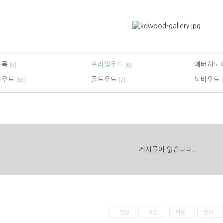
화목
프라임우드
에버히노
[0]
[0]
본우드
골드우드
노바우드
[63]
[2]
게시물이 없습니다.
맨앞
이전
다음
맨뒤