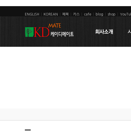
ENGLISH
|
KOREAN
|
페북
|
카스
|
cafe
|
blog
|
shop
|
YouTu