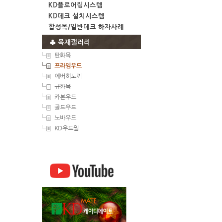
KD플로어링시스템
KD데크 설치시스템
합성목/일반데크 하자사례
♣ 목재갤러리
탄화목
프라임우드
에버히노끼
규화목
카본우드
골드우드
노바우드
KD우드월