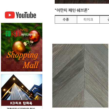
"아만띠 패턴 쉐브론"
수종
티이크