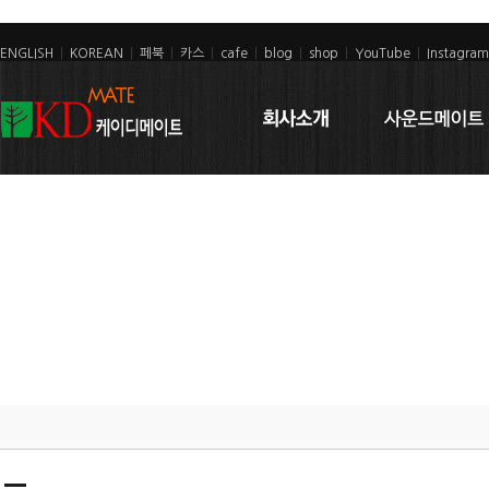
ENGLISH
|
KOREAN
|
페북
|
카스
|
cafe
|
blog
|
shop
|
YouTube
|
Instagram