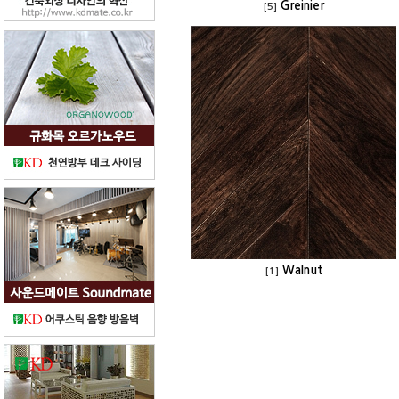
Greinier
[5]
Walnut
[1]