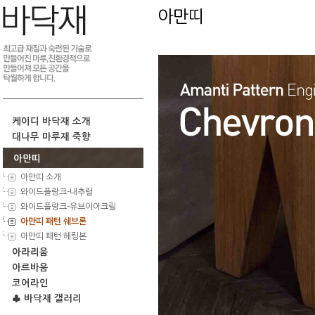
아만띠
케이디 바닥재 소개
대나무 마루재 죽향
아만띠
아만띠 소개
와이드플랑크-내추럴
와이드플랑크-유브이아크릴
아만띠 패턴 쉐브론
아만띠 패턴 헤링본
아라리움
아르바움
코어라인
♣ 바닥재 갤러리